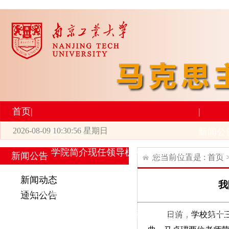
首页
|
|
2026-08-09 10:30:56 星期日
2026世界杯官网
新闻公
学院简介
现任领导
机构设置
师资力量
新
新闻公告
您当前位置是 :
首页
|
|
新闻动态
我
研究生培养
学术科研
通知公告
专业设置
导师简介
学生活动
招生与就业
科研
日前，学校第十