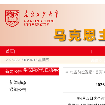
首页
|
|
2026-08-07 03:04:13 星期五
2026世界杯官网
新闻公
学院简介
现任领导
机构设置
师资力量
新
新闻公告
您当前位置是 :
首页
|
|
新闻动态
20
研究生培养
学术科研
通知公告
专业设置
导师简介
学生活动
招生与就业
科研
在4月23日这个