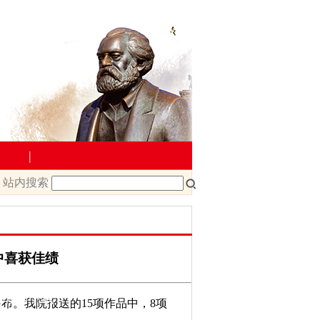
|
站内搜索
教学管理
院文件
课程改革
课程建设
中喜获佳绩
载
教师下载
公布。我院报送的15项作品中，8项