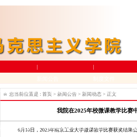
|
|
新闻公告
制度文件
构设置
师资力量
新闻动态
通知公告
上级文件
学
您当前位置是 :
首页
>
新闻公告
>
新闻动态
> 正文
|
|
我院在2025年校微课教学比赛
学术科研
下载专区
动
招生与就业
科研项目
科研成果及奖励
学生下
6月10日，2025年南京工业大学微课教学比赛获奖结果