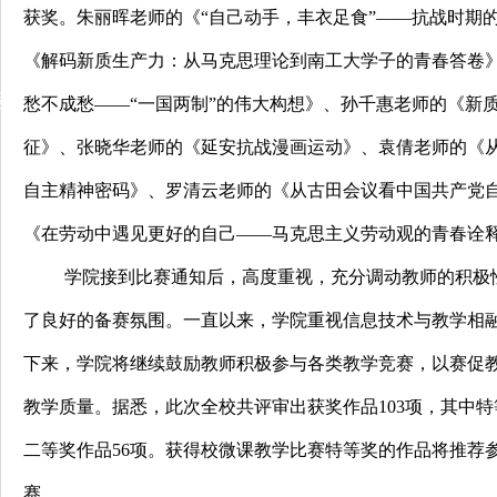
获奖。朱丽晖老师的《“自己动手，丰衣足食”——抗战时期
《解码新质生产力：从马克思理论到南工大学子的青春答卷
动
愁不成愁——“一国两制”的伟大构想》、孙千惠老师的《新
征》、张晓华老师的《延安抗战漫画运动》、袁倩老师的《
自主精神密码》、罗清云老师的《从古田会议看中国共产党
《在劳动中遇见更好的自己——马克思主义劳动观的青春诠
学院接到比赛通知后，高度重视，充分调动教师的积极
了良好的备赛氛围。一直以来，学院重视信息技术与教学相
下来，学院将继续鼓励教师积极参与各类教学竞赛，以赛促
教学质量。据悉，此次全校共评审出获奖作品103项，其中特
二等奖作品56项。获得校微课教学比赛特等奖的作品将推荐参
赛。