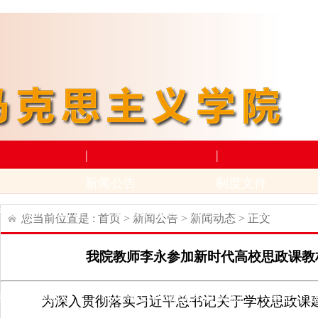
|
|
新闻公告
制度文件
构设置
师资力量
新闻动态
通知公告
上级文件
学
您当前位置是 :
首页
>
新闻公告
>
新闻动态
> 正文
|
|
我院教师李永参加新时代高校思政课教
学术科研
下载专区
动
招生与就业
科研项目
科研成果及奖励
学生下
为深入贯彻落实习近平总书记关于学校思政课