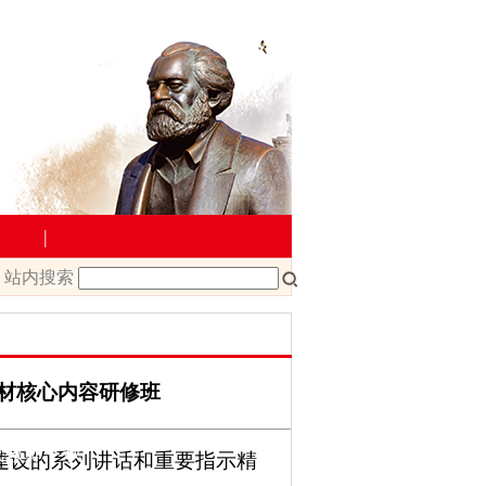
|
站内搜索
教学管理
院文件
课程改革
课程建设
材核心内容研修班
载
教师下载
建设的系列讲话和重要指示精