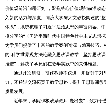
价值观前沿问题研究”，聚焦核心价值观的前沿动
入新的活力与深度。同济大学陈大文教授阐述的
“
体系”，系统梳理了习近平法治思想的丰富内容。
授分享的“《习近平新时代中国特色社会主义思想概
为学员们提供了丰富的教学案例资源与编写技巧。
的“科学世界观方法论融入思政课教学—坚持思政
推进”，解决了学员们在教学实践中的关键难题。
通过
此次研修，
研修教师
不仅
进一步
提升了对
力，还通过交流拓宽了教学思路
，
提升
了
思政课教
质量发展。
近年来，学院
积极
鼓励教师
“
走出去
”
，致力于