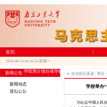
首页
|
|
2026-08-10 04:16:34 星期一
2026世界杯官网
新闻公
学院简介
现任领导
机构设置
师资力量
新
新闻公告
您当前位置是 :
首页
|
|
新闻动态
学校举办
研究生培养
学术科研
通知公告
专业设置
导师简介
学生活动
招生与就业
科研
为纪念中国人民抗