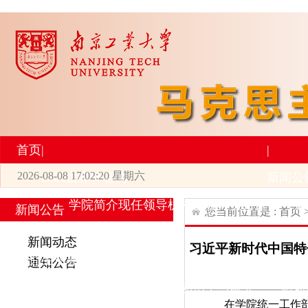
首页
|
|
2026-08-08 17:02:20 星期六
2026世界杯官网
新闻公
学院简介
现任领导
机构设置
师资力量
新
新闻公告
您当前位置是 :
首页
|
|
新闻动态
习近平新时代中国特色
研究生培养
学术科研
通知公告
专业设置
导师简介
学生活动
招生与就业
科研
在学院统一工作部