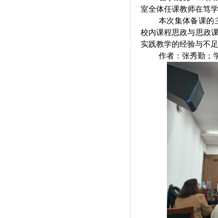
|
室全体任课教师在笃学
本次集体备课的
党群工作
校内课程思政与思政
政治学习
师德建设
工会活动
实践教学的经验与不足
作者：
张秀勤
；