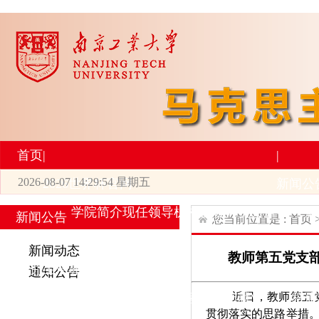
首页
|
|
2026-08-07 14:29:55 星期五
2026世界杯官网
新闻公
学院简介
现任领导
机构设置
师资力量
新
新闻公告
您当前位置是 :
首页
|
|
新闻动态
教师第五党支
研究生培养
学术科研
通知公告
近日，教师第五
专业设置
导师简介
学生活动
招生与就业
科研
贯彻落实的思路举措