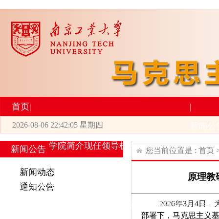
首页
|
|
2026-08-06 22:42:05 星期四
2026世界杯官网
新闻公
学院简介
现任领导
机构设置
师资力量
新
新闻公告
您当前位置是 :
首页
|
|
新闻动态
原理教
研究生培养
学术科研
通知公告
2026年3月4
专业设置
导师简介
学生活动
招生与就业
科研
部署下，马克思主义基