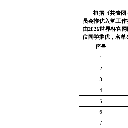
|
根据《共青团
党群工作
员会推优入党工作
政治学习
师德建设
工会活动
由2026世界杯
位同学推优，
名单
序号
1
2
3
4
5
6
7