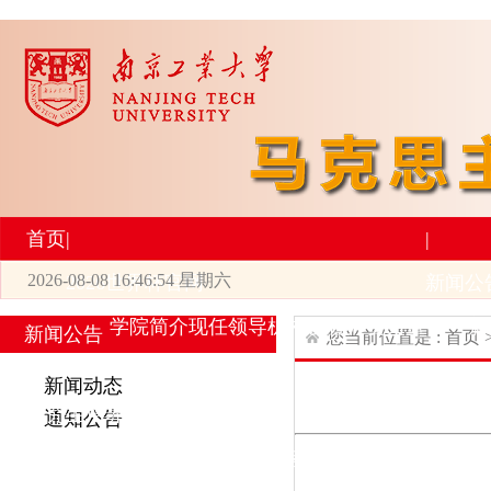
首页
|
|
2026-08-08 16:46:54 星期六
2026世界杯官网
新闻公
学院简介
现任领导
机构设置
师资力量
新
新闻公告
您当前位置是 :
首页
|
|
新闻动态
研究生培养
学术科研
通知公告
专业设置
导师简介
学生活动
招生与就业
科研