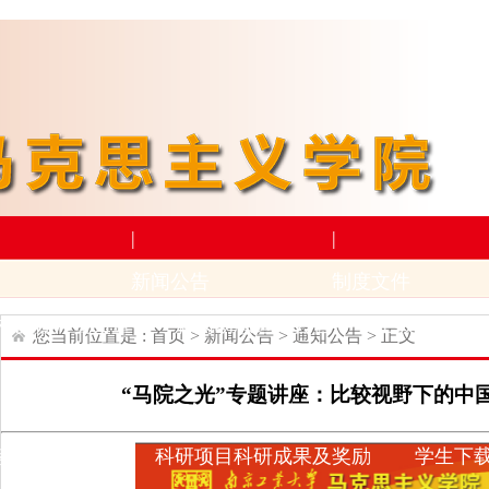
|
|
新闻公告
制度文件
构设置
师资力量
新闻动态
通知公告
上级文件
学
您当前位置是 :
首页
>
新闻公告
>
通知公告
> 正文
|
|
“马院之光”专题讲座：比较视野下的中
学术科研
下载专区
动
招生与就业
科研项目
科研成果及奖励
学生下