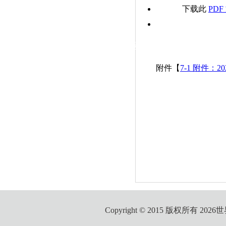
|
下载此
PDF
党群工作
政治学习
师德建设
工会活动
附件【
7-1 附件：
Copyright © 2015 版权所有 2026世