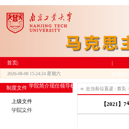
首页
|
|
2026-08-08 15:24:24 星期六
2026世界杯官网
新闻公
学院简介
现任领导
机构设置
师资力量
新
制度文件
您当前位置是 :
首页
|
|
上级文件
【2021
研究生培养
学术科研
学院文件
专业设置
导师简介
学生活动
招生与就业
科研