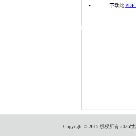
|
下载此
PDF
党群工作
政治学习
师德建设
工会活动
Copyright © 2015 版权所有 2026世