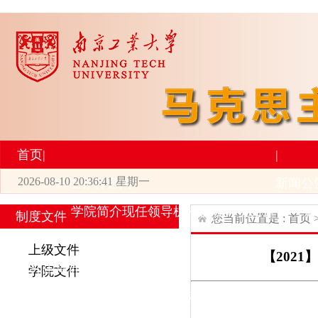
首页
|
|
2026-08-10 20:36:41 星期一
2026世界杯官网
新闻公
学院简介
现任领导
机构设置
师资力量
新
制度文件
您当前位置是 :
首页
|
|
上级文件
【202
研究生培养
学术科研
学院文件
专业设置
导师简介
学生活动
招生与就业
科研