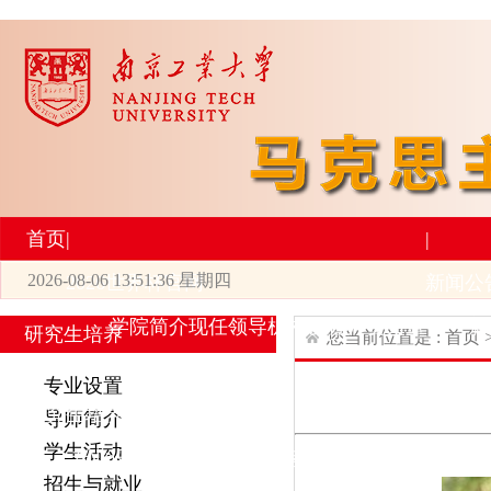
首页
|
|
2026-08-06 13:51:36 星期四
2026世界杯官网
新闻公
学院简介
现任领导
机构设置
师资力量
新
研究生培养
您当前位置是 :
首页
|
|
专业设置
研究生培养
学术科研
导师简介
学生活动
专业设置
导师简介
学生活动
招生与就业
科研
招生与就业