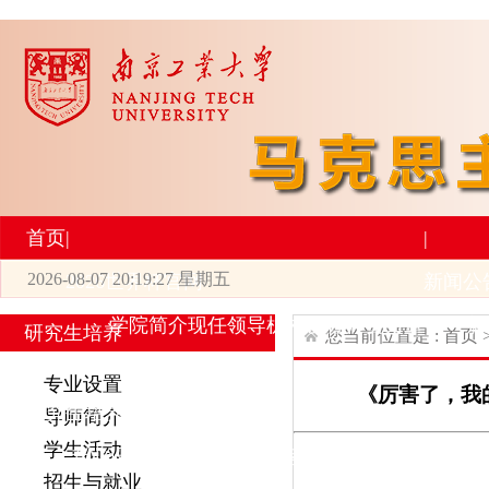
首页
|
|
2026-08-07 20:19:27 星期五
2026世界杯官网
新闻公
学院简介
现任领导
机构设置
师资力量
新
研究生培养
您当前位置是 :
首页
|
|
专业设置
《厉害了，我
研究生培养
学术科研
导师简介
学生活动
专业设置
导师简介
学生活动
招生与就业
科研
招生与就业