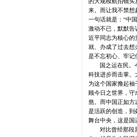
的大规模航拍镜头
来。而让我不禁想
一句话就是：
“中
激动不已，默默告
近平同志为核心的
就、办成了过去想
是不忘初心、牢记
国之运在民。
科技进步而击掌。
为这个国家撸起袖
顾今日之世界，守
熬。而中国正如方
是活跃的创造，到
舞台中央，这是国
对比曾经那段