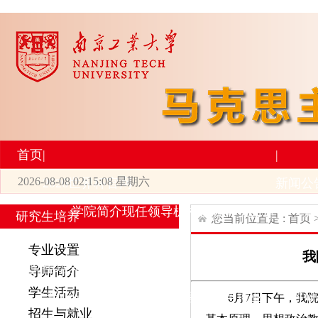
首页
|
|
2026-08-08 02:15:08 星期六
2026世界杯官网
新闻公
学院简介
现任领导
机构设置
师资力量
新
研究生培养
您当前位置是 :
首页
|
|
专业设置
我
研究生培养
学术科研
导师简介
学生活动
专业设置
导师简介
学生活动
招生与就业
科研
6月
7
日
下午
，我
招生与就业