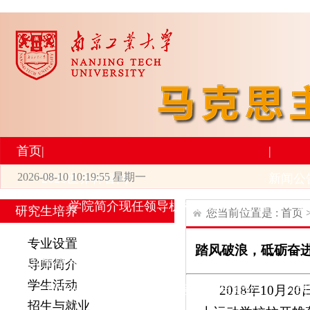
首页
|
|
2026-08-10 10:19:56 星期一
2026世界杯官网
新闻公
学院简介
现任领导
机构设置
师资力量
新
研究生培养
您当前位置是 :
首页
|
|
专业设置
踏风破浪，砥砺奋进
研究生培养
学术科研
导师简介
学生活动
专业设置
导师简介
学生活动
招生与就业
科研
201
8
年
10
月
0
2
招生与就业