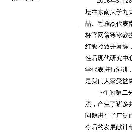
2016
年
5
月
28
|
坛在东南大学九龙
党群工作
喆、毛雁杰代表南
政治学习
师德建设
工会活动
杯官网翁寒冰教授
红教授致开幕辞，
性后现代研究中
学代表进行演讲
是我们大家受益
下午的第二
流，产生了诸多
问题进行了广泛
今后的发展献计