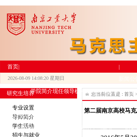
首页
|
|
2026-08-09 14:08:20 星期日
2026世界杯官网
新闻公
学院简介
现任领导
机构设置
师资力量
新
研究生培养
您当前位置是 :
首页
|
|
专业设置
第二届南京高校马克
研究生培养
学术科研
导师简介
学生活动
专业设置
导师简介
学生活动
招生与就业
科研
招生与就业