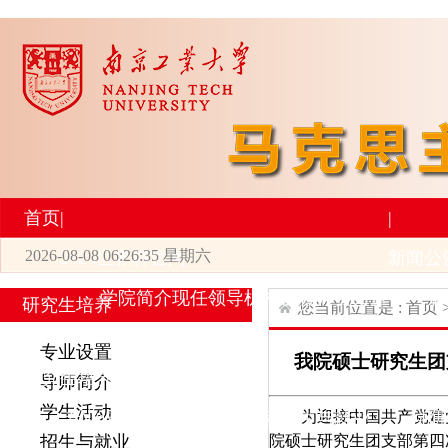
首页
|
|
2026-08-08 06:26:35 星期六
2026世界杯官网
新闻公
学院简介
现任领导
机构设置
师资力量
新
研究生培养
您当前位置是 :
首页
|
|
专业设置
我院硕士研究生团
研究生培养
学术科研
导师简介
学生活动
为迎接中国共产党建
专业设置
导师简介
学生活动
招生与就业
科研
院硕士研究生团支部第四
招生与就业