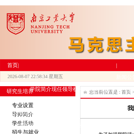
首页
|
|
2026-08-07 22:58:34 星期五
2026世界杯官网
新闻公
学院简介
现任领导
机构设置
师资力量
新
研究生培养
您当前位置是 :
首页
|
|
专业设置
我
研究生培养
学术科研
导师简介
学生活动
专业设置
导师简介
学生活动
招生与就业
科研
招生与就业