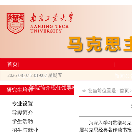
首页
|
|
2026-08-07 23:19:07 星期五
2026世界杯官网
新闻公
学院简介
现任领导
机构设置
师资力量
新
研究生培养
您当前位置是 :
首页
|
|
专业设置
研究生培养
学术科研
导师简介
学生活动
为深入学习贯彻马克
专业设置
导师简介
学生活动
招生与就业
科研
届马克思经典著作读书报
招生与就业