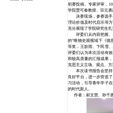
|
初赛投稿、专家评审，10
学院贾可春教授、宗元勇
党群工作
决赛现场，参赛选手
理论价值及时代启示等方
政治学习
师德建设
工会活动
充分展现了学院研究生扎
评委们从内容把握、
的“唯物史观视域下《德
等奖，王歆雨、卞民雪、
评委们认为本次活动有效
和较高质量的汇报成果，
克思主义立场、观点、方
本次读书报告会坚持
良好平台，进一步营造了
习活动，引导青年学子在
的时代新人。
作者：郝文慧、孙千