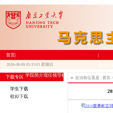
首页
|
|
2026-08-09 05:35:04 星期日
2026世界杯官网
新闻公
学院简介
现任领导
机构设置
师资力量
新
下载专区
您当前位置是 :
首页
|
|
学生下载
2
研究生培养
学术科研
教师下载
专业设置
导师简介
学生活动
招生与就业
科研
2026世界杯官