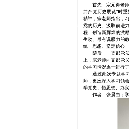
|
首先，宗元勇老师
共产党历史展览”时
党群工作
精神，宗老师指出，
党的历史、汲取前进
政治学习
师德建设
工会活动
程、创造新辉煌的激
生动、最有说服力的
统一思想、坚定信心
随后，一支部党员
上，宗老师向支部党
的学习情况逐一进行
通过此次专题学
师，更应
深入学习领
学党史、悟思想、办
作者：
张晨曲
；学