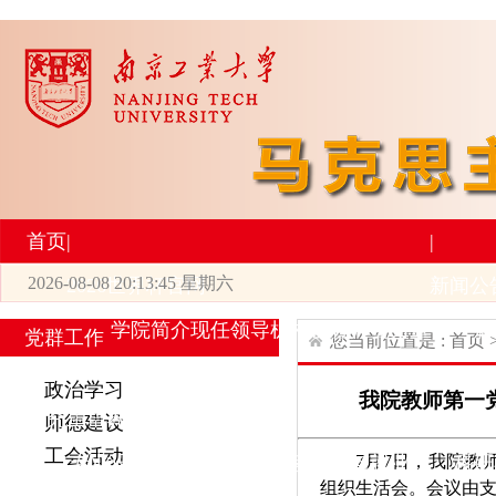
首页
|
|
2026-08-08 20:13:45 星期六
2026世界杯官网
新闻公
学院简介
现任领导
机构设置
师资力量
新
党群工作
您当前位置是 :
首页
|
|
政治学习
我院教师第一党
研究生培养
学术科研
师德建设
工会活动
7月7日，我院教
专业设置
导师简介
学生活动
招生与就业
科研
组织生活会。会议由