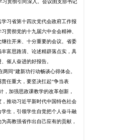
把学习贯彻引向深入。会议由支部书记
真学习省第十四次党代会政府工作报
学习贯彻党的十九届六中全会精神、
次继往开来、十分重要的会议。省委
涵丰富思路清、论述精辟落点实，具
进、催人奋进的好报告。
两在两同”建新功行动畅谈心得体会。
责任重大，要坚决扛起“争当表
针，加强思政课教学的改革创新，
度，推动习近平新时代中国特色社会
给学生，引领学生自觉把个人奋斗融
动为高教强省作出自己应有的贡献，
！