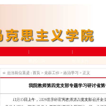
|
|
新闻公告
制度文件
构设置
师资力量
新闻动态
通知公告
上级文件
学
您当前位置是 :
首页
>
党群工作
>
政治学习
> 正文
|
|
我院教师第四党支部专题学习研讨省第
学术科研
下载专区
动
招生与就业
科研项目
科研成果及奖励
学生下
12月15日上午，2026世界杯官网教师第四党支部召开