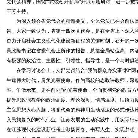
党代会精神，围绕“学党史 开新局”开展专题研讨，进一步
王芳主持。
为深入领会省党代会的精髓要义，全体党员已在会前认
动
告。大家一致认为，省第十四次党代会，是在全省上下深入
奋力开启社会主义现代化建设新征程的关键时刻，召开的一
吴政隆书记在省党代会上所作的报告，总揽全局站位高、内
有极强的政治性、主题性、引领性、指导性，是一个与时俱
在学习讨论会上，支部党员结合
“我为群众办实事”和“
生逢伟大时代，肩负光荣使命。作为高校的思政课教师，深感
率、争做示范、走在前列”的光荣使命，全面贯彻党的教育方
提升思政课教学的政治高度、理论深度、情感温度、话语力
主义思想入心入脑，将党代会的精神用生动活泼的形式传达
入民族复兴的时代伟业、江苏发展的生动实践中，用实际行
在江苏现代化建设新征程上激扬青春、书写人生、实现梦想