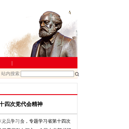
|
站内搜索
教学管理
院文件
课程改革
课程建设
十四次党代会精神
载
教师下载
全体党员学习会，专题学习省第十四次