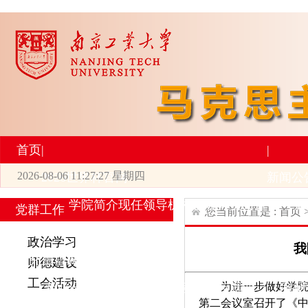
首页
|
|
2026-08-06 11:27:27 星期四
2026世界杯官网
新闻公
学院简介
现任领导
机构设置
师资力量
新
党群工作
您当前位置是 :
首页
|
|
政治学习
我
研究生培养
学术科研
师德建设
工会活动
为进一步做好学院
专业设置
导师简介
学生活动
招生与就业
科研
第二会议室召开了《