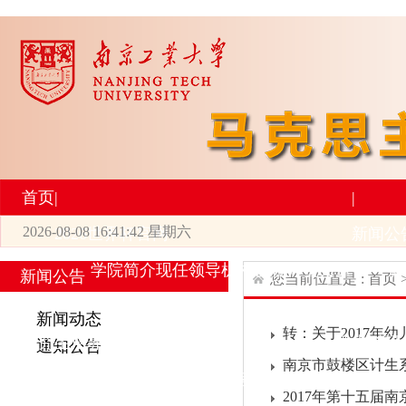
首页
|
|
2026-08-08 16:41:42 星期六
2026世界杯官网
新闻公
学院简介
现任领导
机构设置
师资力量
新
新闻公告
您当前位置是 :
首页
|
|
新闻动态
转：关于2017年
研究生培养
学术科研
通知公告
南京市鼓楼区计生系
专业设置
导师简介
学生活动
招生与就业
科研
2017年第十五届