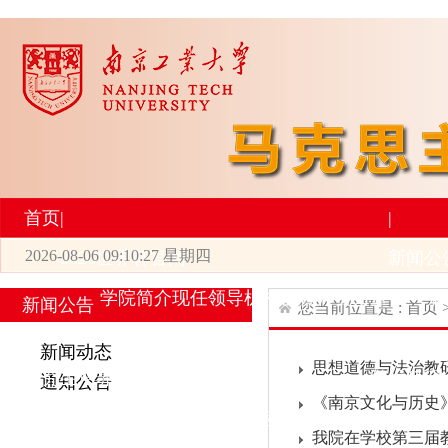
首页
|
|
2026-08-06 09:10:28 星期四
2026世界杯官网
新闻公
学院简介
现任领导
机构设置
师资力量
新
新闻公告
您当前位置是 :
首页
|
|
新闻动态
思想道德与法治教研室
研究生培养
学术科研
通知公告
《南京文化与历史》
专业设置
导师简介
学生活动
招生与就业
科研
我院在学校第三届