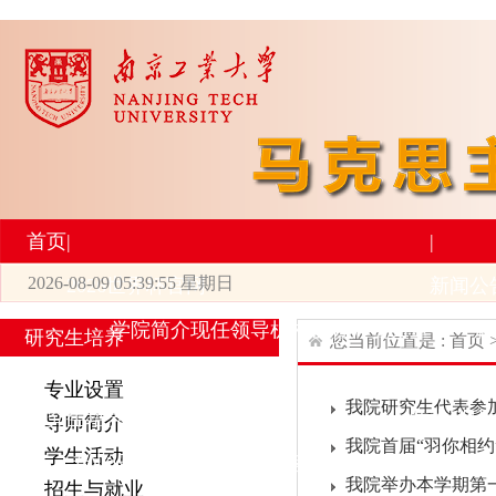
首页
|
|
2026-08-09 05:39:55 星期日
2026世界杯官网
新闻公
学院简介
现任领导
机构设置
师资力量
新
研究生培养
您当前位置是 :
首页
|
|
专业设置
我院研究生代表参
研究生培养
学术科研
导师简介
我院首届“羽你相约
学生活动
专业设置
导师简介
学生活动
招生与就业
科研
我院举办本学期第
招生与就业