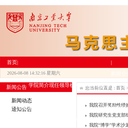
首页
|
|
2026-08-08 14:32:16 星期六
2026世界杯官网
新闻公
学院简介
现任领导
机构设置
师资力量
新
新闻公告
您当前位置是 :
首页
|
|
新闻动态
我院召开奖励性绩
研究生培养
学术科研
通知公告
我院研究生党支部
专业设置
导师简介
学生活动
招生与就业
科研
我院“博学”学术沙