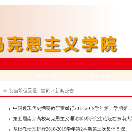
|
|
新闻公告
制度文件
构设置
师资力量
新闻动态
通知公告
上级文件
学
您当前位置是 :
首页
>
新闻公告
|
|
中国近现代史纲要教研室举行2018-2019学年第二学期第二
学术科研
下载专区
第五届南京高校马克思主义理论学科研究生论坛在东南大学九
动
招生与就业
科研项目
科研成果及奖励
学生下
基础教研室进行2018-2019学年第2学期第三次集体备课