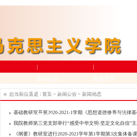
|
|
新闻公告
制度文件
构设置
师资力量
新闻动态
通知公告
上级文件
学
您当前位置是 :
首页
>
新闻公告
>
新闻动态
|
|
基础教研室开展2020-2021-1学期《思想道德修养与法律基
学术科研
下载专区
我院教师第三党支部举行“感受中华文明·坚定文化自信”
动
招生与就业
科研项目
科研成果及奖励
学生下
《纲要》教研室进行2020-2021学年第1学期第3次集体备