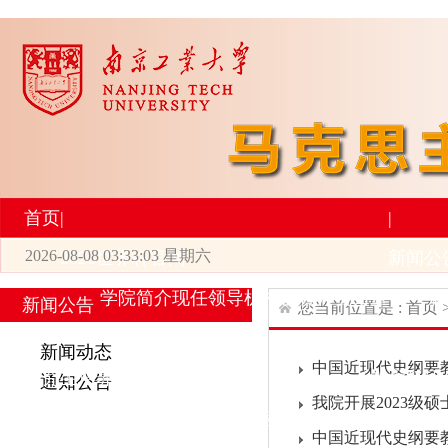
首页
|
|
2026-08-08 03:33:03 星期六
2026世界杯官网
新闻公
学院简介
现任领导
机构设置
师资力量
新
新闻公告
您当前位置是 :
首页
|
|
新闻动态
中国近现代史纲要教研
研究生培养
学术科研
通知公告
我院开展2023级
专业设置
导师简介
学生活动
招生与就业
科研
中国近现代史纲要