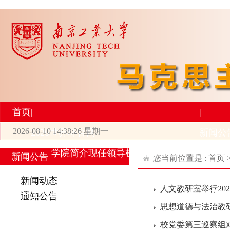
首页
|
|
2026-08-10 14:38:26 星期一
2026世界杯官网
新闻公
学院简介
现任领导
机构设置
师资力量
新
新闻公告
您当前位置是 :
首页
|
|
新闻动态
人文教研室举行202
研究生培养
学术科研
通知公告
思想道德与法治教研
专业设置
导师简介
学生活动
招生与就业
科研
校党委第三巡察组对